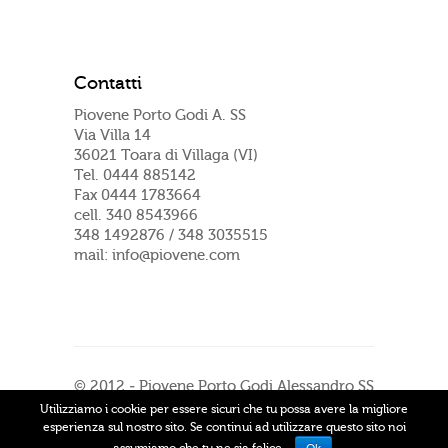
Contatti
Piovene Porto Godi A. SS
Via Villa 14
36021 Toara di Villaga (VI)
Tel. 0444 885142
Fax 0444 1783664
cell. 340 8543966
348 1492876 / 348 3035515
mail: info@piovene.com
© 2012 - Piovene Porto Godi Alessandro SS
P.IVA 00763110244 - Sito realizzato da
Utilizziamo i cookie per essere sicuri che tu possa avere la migliore
Studio Cru
|
Privacy e Cookie Policy
esperienza sul nostro sito. Se continui ad utilizzare questo sito noi